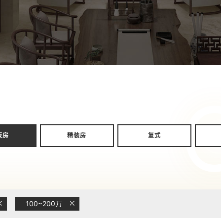
板房
精装房
复式
100~200万