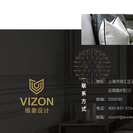
地址：
上海市徐汇区云
联
云锦路6号口
系
邮编：
200030
方
电话：
400-821-513
式
邮箱：
vizon1@wxde