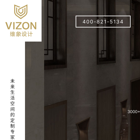
400-821-5134
未
来
生
活
空
间
3000+ 
的
定
制
专
家