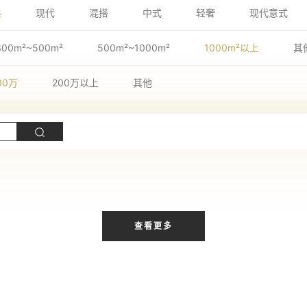
典
现代
混搭
中式
轻奢
现代意式
300m²~500m²
500m²~1000m²
1000m²以上
其
00万
200万以上
其他
查看更多