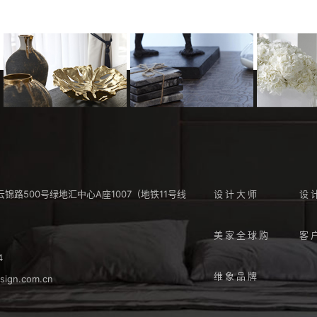
锦路500号绿地汇中心A座1007（地铁11号线
设计大师
设
）
美家全球购
客
4
维象品牌
sign.com.cn