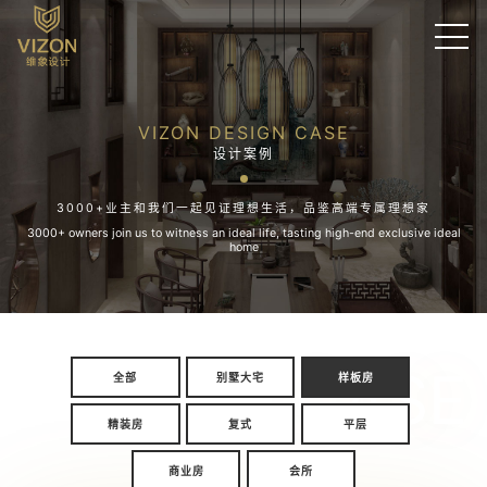
VIZON DESIGN CASE
设计案例
3000+业主和我们一起见证理想生活，品鉴高端专属理想家
3000+ owners join us to witness an ideal life, tasting high-end exclusive ideal
home
CASE
全部
别墅大宅
样板房
精装房
复式
平层
商业房
会所