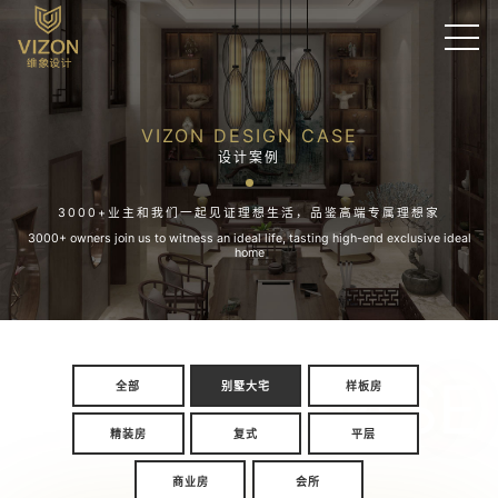
VIZON DESIGN CASE
设计案例
3000+业主和我们一起见证理想生活，品鉴高端专属理想家
3000+ owners join us to witness an ideal life, tasting high-end exclusive ideal
home
CASE
全部
别墅大宅
样板房
精装房
复式
平层
商业房
会所