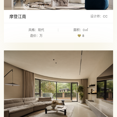
摩登江南
设计师：CC
风格：现代
面积：0㎡
造价：万
8