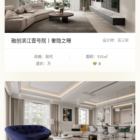
融创滨江壹号院丨奢隐之暻
设计师：苏三轩
风格：现代
面积：510㎡
造价：万
8