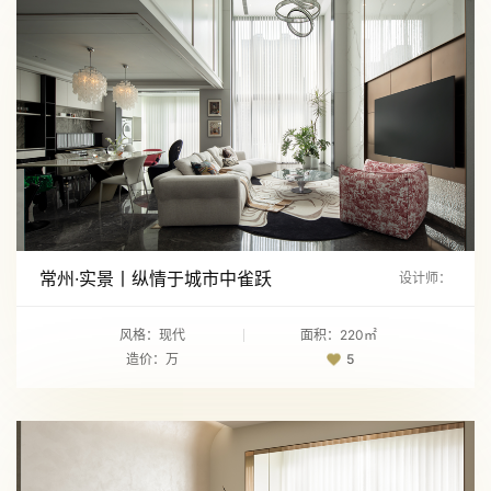
常州·实景丨纵情于城市中雀跃
设计师：
风格：现代
面积：220㎡
造价：万
5