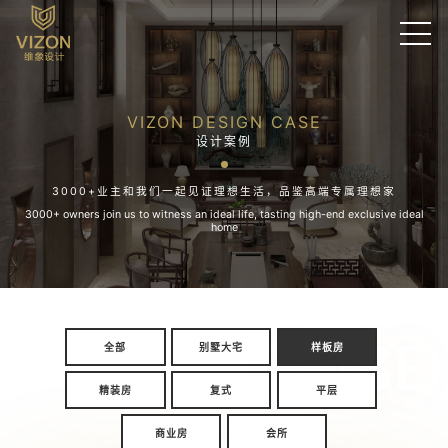
VIZON DESIGN CASE
设计案例
3000+业主和我们一起见证理想生活，品鉴高端专属理想家
3000+ owners join us to witness an ideal life, tasting high-end exclusive ideal
home
CASE
全部
别墅大宅
样板房
精装房
复式
平层
商业房
会所