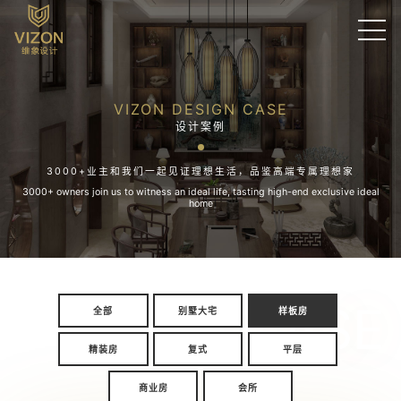
VIZON DESIGN CASE
设计案例
3000+业主和我们一起见证理想生活，品鉴高端专属理想家
3000+ owners join us to witness an ideal life, tasting high-end exclusive ideal
home
CASE
全部
别墅大宅
样板房
精装房
复式
平层
商业房
会所