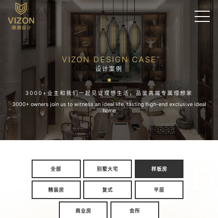
VIZON DESIGN CASE
设计案例
3000+业主和我们一起见证理想生活，品鉴高端专属理想家
3000+ owners join us to witness an ideal life, tasting high-end exclusive ideal
home
CASE
全部
别墅大宅
样板房
精装房
复式
平层
商业房
会所