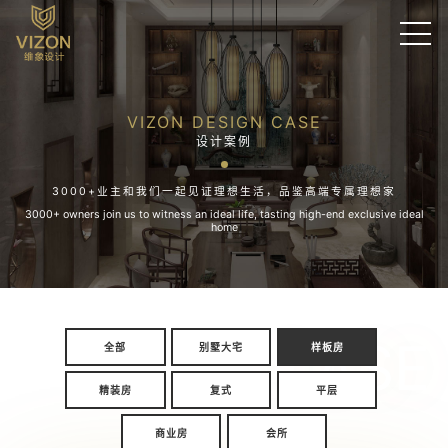
VIZON DESIGN CASE
设计案例
3000+业主和我们一起见证理想生活，品鉴高端专属理想家
3000+ owners join us to witness an ideal life, tasting high-end exclusive ideal
home
CASE
全部
别墅大宅
样板房
精装房
复式
平层
商业房
会所