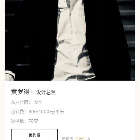
黄罗得
设计总监
从业年限：19年
设计费：600-1000元/平米
案例数：78套
预约我
已预约
【122】
人