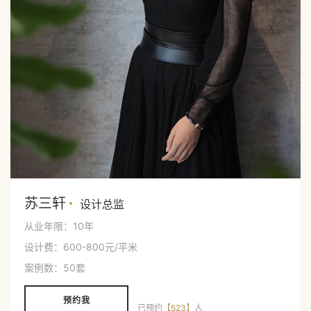
苏三轩
设计总监
从业年限：10年
设计费：600-800元/平米
案例数：50套
预约我
已预约
【523】
人