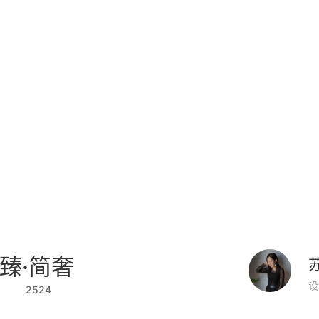
臻·简奢
设
2524