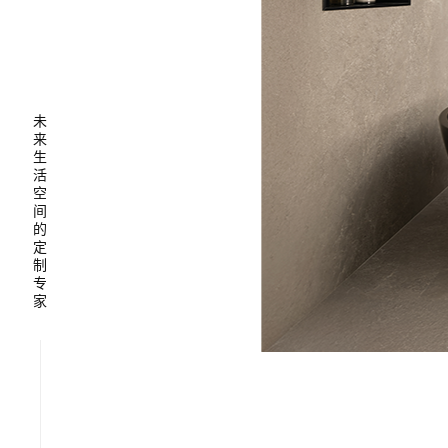
未
来
生
活
空
间
的
定
制
专
家