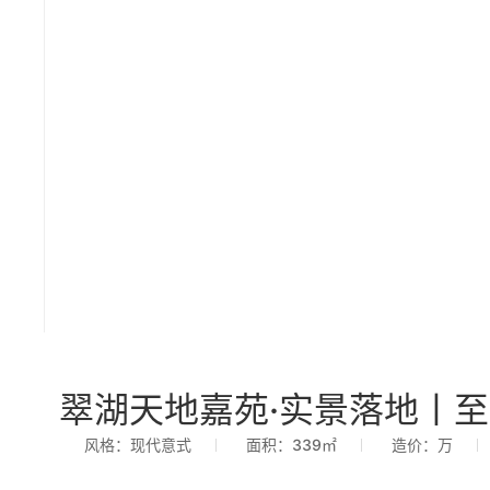
翠湖天地嘉苑·实景落地丨至
风格：现代意式
面积：339㎡
造价：万