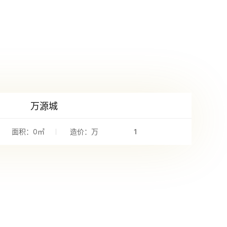
万源城
面积：0㎡
造价：万
1