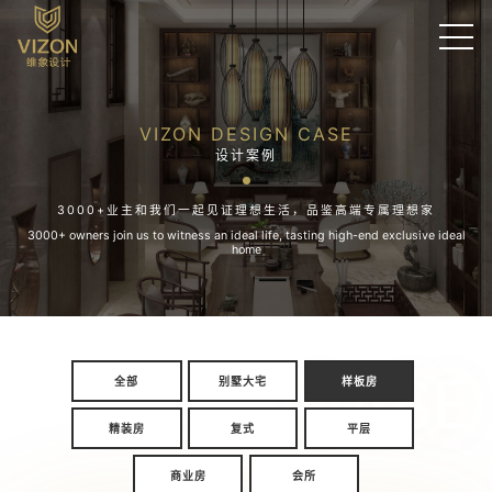
VIZON DESIGN CASE
设计案例
3000+业主和我们一起见证理想生活，品鉴高端专属理想家
3000+ owners join us to witness an ideal life, tasting high-end exclusive ideal
home
CASE
全部
别墅大宅
样板房
精装房
复式
平层
商业房
会所